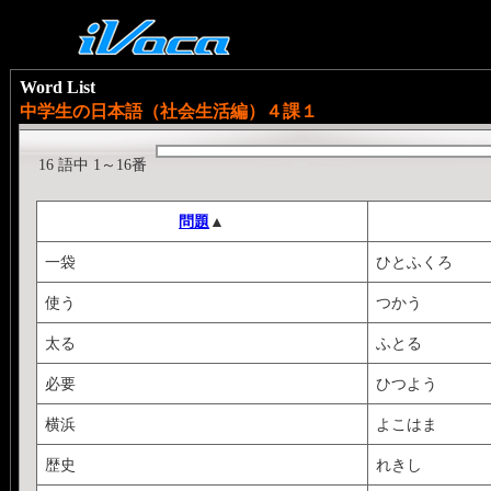
Word List
中学生の日本語（社会生活編）４課１
16 語中 1～16番
問題
▲
一袋
ひとふくろ
使う
つかう
太る
ふとる
必要
ひつよう
横浜
よこはま
歴史
れきし