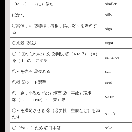
（to ～）（～に）似た
similar
ばかな
silly
①兆候，印 ②標識，看板，掲示 ③～を署名す
sign
る
①光景 ②視力
sight
①（ ①つ①つの）文 ②判決 ③（A to B）（A）
sentence
を（B）の刑にする
①～を売る ②売れる
sell
①種 ②シード選手
seed
①（劇，小説などの）場面 ②（事故）現場
scene
③（the ～ scene）～（業）界
①～を満足させる ②（必要性，空腹など）を満
satisfy
たす
①（for ～）ため ②日本酒
sake