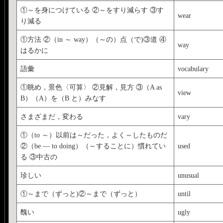
①～を身につけている ②～をすり減らす ③す
wear
り減る
①方法 ②（in ～ way）（～の）点（で)③道 ④
way
はるかに
語彙
vocabulary
①眺め，景色〈可算〉 ②見解，見方 ③（A as
view
B）（A）を（B と）みなす
さまざまだ，変わる
vary
①（to ～）以前は～だった，よく～したものだ
②（be ― to doing）（～することに）慣れてい
used
る ③中古の
珍しい
unusual
①～まで（ずっと)②～まで（ずっと）
until
醜い
ugly