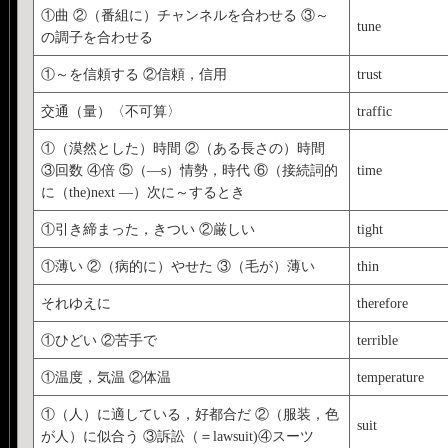
①曲 ②（番組に）チャンネルを合わせる ③～
tune
の調子を合わせる
①～を信頼する ②信頼，信用
trust
交通（量）〈不可算〉
traffic
①（漠然とした）時間 ②（ある長さの）時間
③回数 ④倍 ⑤（―s）情勢，時代 ⑥（接続詞的
time
に（the)next ―）次に～するとき
①引き締まった，きつい ②厳しい
tight
①薄い ②（病的に）やせた ③（毛が）薄い
thin
それゆえに
therefore
①ひどい ②苦手で
terrible
①温度，気温 ②体温
temperature
①（人）に適している，好都合だ ②（服装，色
suit
が人）に似合う ③訴訟（＝lawsuit)④スーツ