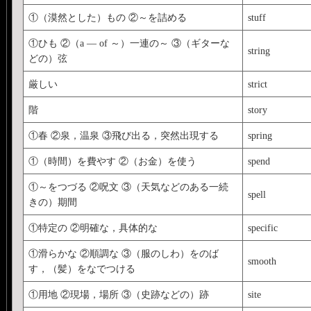
①（漠然とした）もの ②～を詰める
stuff
①ひも ②（a ― of ～）一連の～ ③（ギターな
string
どの）弦
厳しい
strict
階
story
①春 ②泉，温泉 ③飛び出る，突然出現する
spring
①（時間）を費やす ②（お金）を使う
spend
①～をつづる ②呪文 ③（天気などのある一続
spell
きの）期間
①特定の ②明確な，具体的な
specific
①滑らかな ②順調な ③（服のしわ）をのば
smooth
す，（髪）をなでつける
①用地 ②現場，場所 ③（史跡などの）跡
site