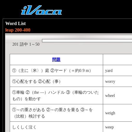
Word List
leap 200-400
201 語中 1～50
問題
①（主に〈米〉）庭 ②ヤード（＝約0.9 m）
yard
①心配をする ②心配（事）
worry
①車輪 ②（the ―）ハンドル ③（車輪のついた
wheel
もの）を動かす
①～の重さがある ②～の重さを量る ③～を
weigh
（比較）検討する
しくしく泣く
weep