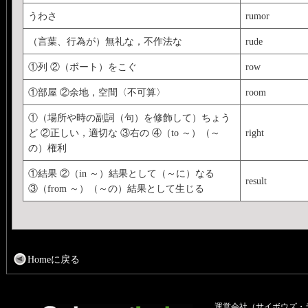
うわさ
rumor
（言葉、行為が）無礼な，不作法な
rude
①列 ②（ボート）をこぐ
row
①部屋 ②余地，空間〈不可算〉
room
①（場所や時の副詞（句）を修飾して）ちょう
ど ②正しい，適切な ③右の ④（to ～）（～
right
の）権利
①結果 ②（in ～）結果として（～に）なる
result
③（from ～）（～の）結果として生じる
Homeに戻る
運営会社（サイボウズ・