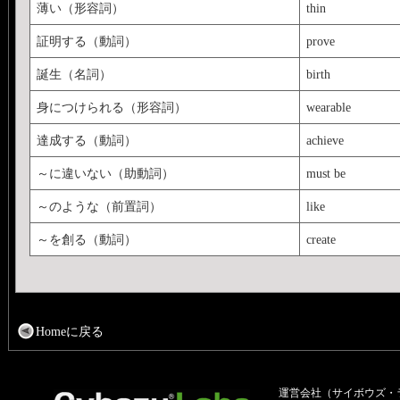
薄い（形容詞）
thin
証明する（動詞）
prove
誕生（名詞）
birth
身につけられる（形容詞）
wearable
達成する（動詞）
achieve
～に違いない（助動詞）
must be
～のような（前置詞）
like
～を創る（動詞）
create
Homeに戻る
運営会社（サイボウズ・