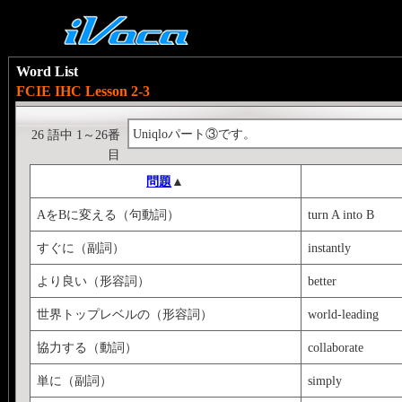
Word List
FCIE IHC Lesson 2-3
Uniqloパート③です。
26 語中 1～26番
目
問題
▲
AをBに変える（句動詞）
turn A into B
すぐに（副詞）
instantly
より良い（形容詞）
better
世界トップレベルの（形容詞）
world-leading
協力する（動詞）
collaborate
単に（副詞）
simply