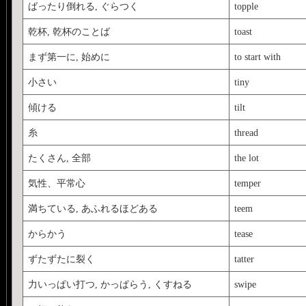
src="
http://www.youtube
ばったり倒れる, ぐらつく
topple
type="application/x-shock
乾杯, 乾杯のことば
toast
width="425" height="344
まず第一に, 始めに
to start with
小さい
tiny
傾ける
tilt
糸
thread
たくさん, 全部
the lot
気性、平常心
temper
満ちている, あふれるほどある
teem
からかう
tease
ずたずたに裂く
tatter
力いっぱい打つ, かっぱらう, くすねる
swipe