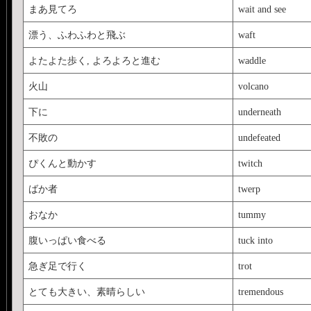
joined the Royal Air Force 
まあ見てろ
wait and see
twenty-six he moved to Wa
漂う、ふわふわと飛ぶ
waft
to write. His first short s
よたよた歩く, よろよろと進む
waddle
war, was bought by The Sa
火山
volcano
and illustrious career..
下に
underneath
話なので、お勧めです
不敗の
undefeated
非。
ぴくんと動かす
twitch
*＜alert: クレイ
ばか者
twerp
いです＞*<object width="4
おなか
tummy
name="movie"
value="
http://www.yout
腹いっぱい食べる
tuck into
</param><param name="al
急ぎ足で行く
trot
<embed
とても大きい、素晴らしい
tremendous