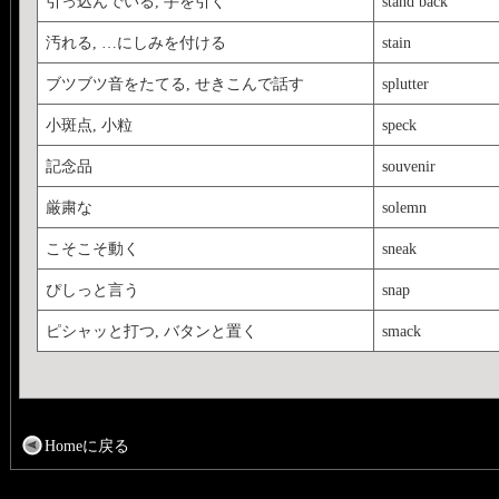
引っ込んでいる, 手を引く
stand back
汚れる, …にしみを付ける
stain
ブツブツ音をたてる, せきこんで話す
splutter
小斑点, 小粒
speck
記念品
souvenir
厳粛な
solemn
こそこそ動く
sneak
ぴしっと言う
snap
ピシャッと打つ, バタンと置く
smack
Homeに戻る