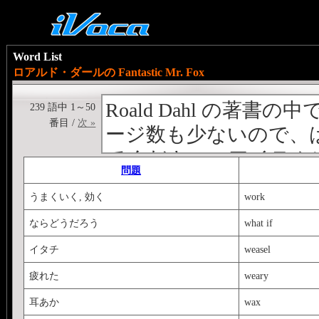
Word List
ロアルド・ダールの Fantastic Mr. Fox
Roald Dahl の
239 語中 1～50
番目 /
次 »
ージ数も少ないので、
てください。アイテム
問題
ンの中に記述します。<hr 
うまくいく, 効く
work
より冒頭を引用+
ならどうだろう
what if
イタチ
weasel
Roald Dahl (1916-1990) wa
spent his childhood in Eng
疲れた
weary
the Shell Oil Company in 
耳あか
wax