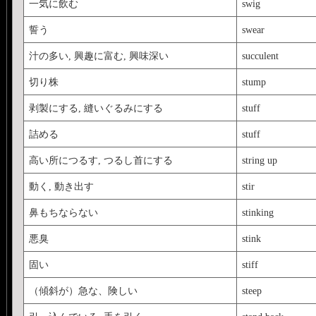
一気に飲む
swig
誓う
swear
汁の多い, 興趣に富む, 興味深い
succulent
切り株
stump
剥製にする, 縫いぐるみにする
stuff
詰める
stuff
高い所につるす, つるし首にする
string up
動く, 動き出す
stir
鼻もちならない
stinking
悪臭
stink
固い
stiff
（傾斜が）急な、険しい
steep