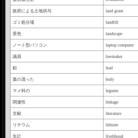
政府による土地供与
land grant
ゴミ処分場
landfill
景色
landscape
ノート型パソコン
laptop computer
議員
lawmaker
鉛
lead
葉の茂った
leafy
マメ科の
legume
関連性
linkage
文献
literature
リチウム
lithium
生計
livelihood