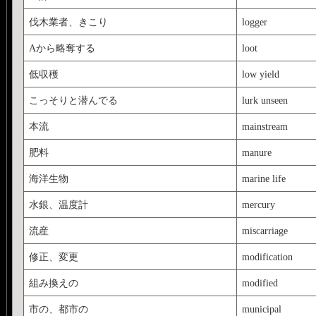
伐木業者、きこり
logger
Aから略奪する
loot
低収穫
low yield
こっそりと潜んでる
lurk unseen
本流
mainstream
肥料
manure
海洋生物
marine life
水銀、温度計
mercury
流産
miscarriage
修正、変更
modification
組み換えの
modified
市の、都市の
municipal