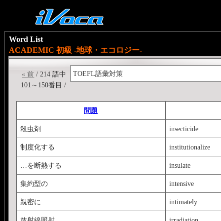
Word List
ACADEMIC 初級 -地球・エコロジー-
TOEFL語彙対策
« 前
/ 214 語中
101～150番目 /
問題
殺虫剤
insecticide
制度化する
institutionalize
…を断熱する
insulate
集約型の
intensive
親密に
intimately
放射線照射
irradiation