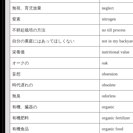
無視、育児放棄
neglect
窒素
nitrogen
不耕起栽培の方法
no till process
自分の裏庭にはあってほしくない
not in my backyar
栄養価
nutritional value
オークの
oak
妄想
obsession
時代遅れの
obsolete
無臭
odorless
有機、臓器の
organic
有機肥料
organic fertilizer
有機食品
organic food