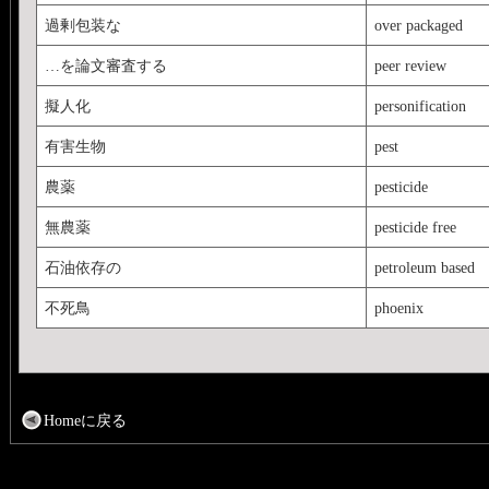
過剰包装な
over packaged
…を論文審査する
peer review
擬人化
personification
有害生物
pest
農薬
pesticide
無農薬
pesticide free
石油依存の
petroleum based
不死鳥
phoenix
Homeに戻る