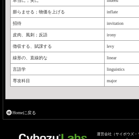
本当に；実に
indeed
膨らませる；物価を上げる
inflate
招待
invitation
皮肉、風刺；反語
irony
徴収する、賦課する
levy
線形の、直線的な
linear
言語学
linguistics
専攻科目
major
Homeに戻る
運営会社（サイボウズ・