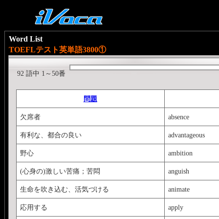
Word List
TOEFLテスト英単語3800①
92 語中 1～50番
問題
欠席者
absence
有利な、都合の良い
advantageous
野心
ambition
(心身の)激しい苦痛；苦悶
anguish
生命を吹き込む、活気づける
animate
応用する
apply