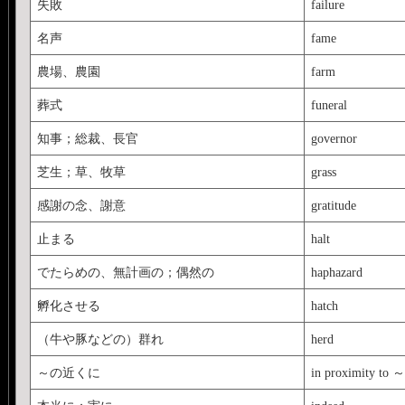
失敗
failure
名声
fame
農場、農園
farm
葬式
funeral
知事；総裁、長官
governor
芝生；草、牧草
grass
感謝の念、謝意
gratitude
止まる
halt
でたらめの、無計画の；偶然の
haphazard
孵化させる
hatch
（牛や豚などの）群れ
herd
～の近くに
in proximity to ～