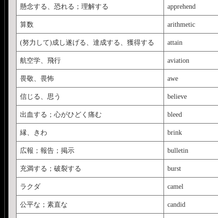
懸念する、恐れる；理解する
apprehend
算数
arithmetic
(努力して)成し遂げる、達成する、獲得する
attain
航空学、飛行
aviation
畏敬、畏怖
awe
信じる、思う
believe
出血する；心がひどく痛む
bleed
縁、きわ
brink
広報；報告；掲示
bulletin
充満する；破裂する
burst
ラクダ
camel
公平な；素直な
candid