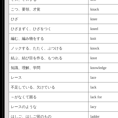
こつ、要領、才覚
knack
ひざ
knee
ひざまずく、ひざをつく
kneel
編む、編み物をする
knit
ノックする、たたく、ぶつける
knock
結ぶ、結び目を作る、もつれる
knot
知識、理解、学問
knowledge
レース
lace
不足している、欠けている
lack
～がなくて困る
lack for
レースのような
lacy
はしご、はしご状のもの
ladder