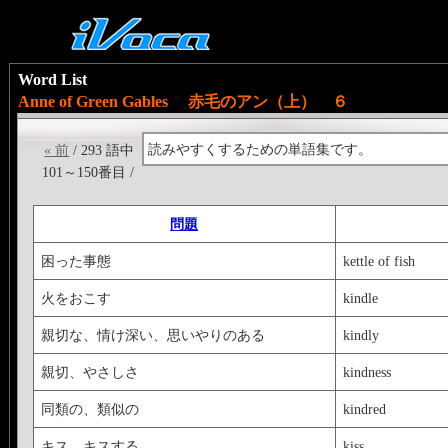
Word List
Anne of Green Gables 赤毛のアン（上） ６
読みやすくするための単語集です。
« 前
/ 293 語中
101～150番目 /
問題
困った事態
kettle of fish
火をおこす
kindle
親切な、情け深い、思いやりのある
kindly
親切、やさしさ
kindness
同類の、類似の
kindred
キス、キスする
kiss