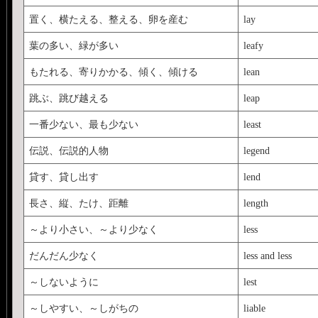
置く、横たえる、整える、卵を産む
lay
葉の多い、緑が多い
leafy
もたれる、寄りかかる、傾く、傾ける
lean
跳ぶ、跳び越える
leap
一番少ない、最も少ない
least
伝説、伝説的人物
legend
貸す、貸し出す
lend
長さ、縦、たけ、距離
length
～より小さい、～より少なく
less
だんだん少なく
less and less
～しないように
lest
～しやすい、～しがちの
liable