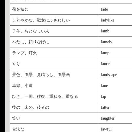
荷を積む
lade
しとやかな、淑女にふさわしい
ladylike
子羊、おとなしい人
lamb
へたに、頼りなげに
lamely
ランプ、灯火
lamp
やり
lance
景色、風景、見晴らし、風景画
landscape
車線、小道
lane
ひざ、一周、往復、重ねる、重なる
lap
後の、末の、後者の
latter
笑い
laughter
合法な
lawful