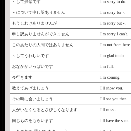
～して残念です
I'm sorry to do.
～について申し訳ありません
I'm sorry for -.
もうしわけありませんが
I'm sorry but -.
申し訳ありませんができません
I'm sorry I can't.
このあたりの人間ではありません
I'm not from here.
～してうれしいです
I'm glad to do.
おなかがいっぱいです
I'm full.
今行きます
I'm coming.
教えてあげましょう
I'll show you.
その時に会いましょう
I'll see you then.
人がいなくなるとさびしくなります
I'll miss -.
同じものをもらいます
I'll have the same.