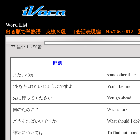
Word List
出る順で単熟語 英検３級 ［会話表現編 No.736～812
77 語中 1～50番
問題
またいつか
some other time
(あなたは)だいじょうぶですよ
You'll be fine.
先に行ってください
You go ahead.
何のために？
What's for?
どうすればいいですか
What should I do?
詳細については
To find out more 