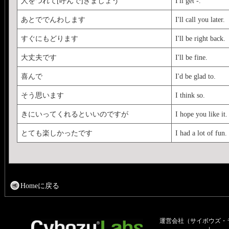
人をつれて[呼んで]きましょう
I'll get -.
あとででんわします
I'll call you later.
すぐにもどります
I'll be right back.
大丈夫です
I'll be fine.
喜んで
I'd be glad to.
そう思います
I think so.
きにいってくれるといいのですが
I hope you like it.
とても楽しかったです
I had a lot of fun.
Homeに戻る
運営会社（サイボウズ・