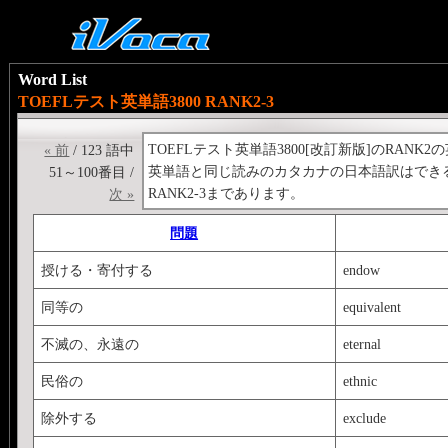
Word List
TOEFLテスト英単語3800 RANK2-3
TOEFLテスト英単語3800[改訂新版]のRANK
« 前
/ 123 語中
英単語と同じ読みのカタカナの日本語訳はでき
51～100番目 /
RANK2-3まであります。
次 »
問題
授ける・寄付する
endow
同等の
equivalent
不滅の、永遠の
eternal
民俗の
ethnic
除外する
exclude