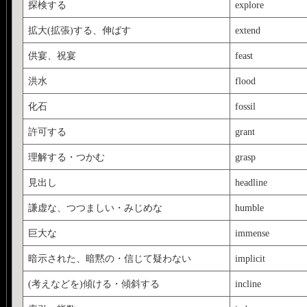
探検する
explore
拡大(拡張)する、伸ばす
extend
供宴、祝宴
feast
洪水
flood
化石
fossil
許可する
grant
理解する・つかむ
grasp
見出し
headline
謙虚な、つつましい・みじめな
humble
巨大な
immense
暗示された、暗黙の・信じて疑わない
implicit
(考えなどを)傾ける・傾斜する
incline