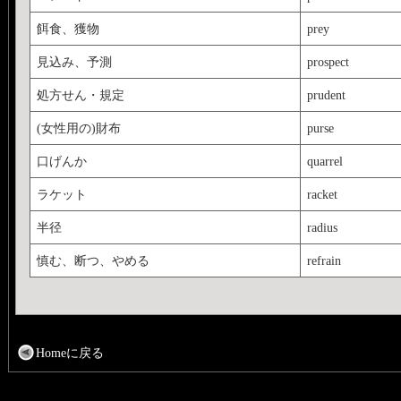
餌食、獲物
prey
見込み、予測
prospect
処方せん・規定
prudent
(女性用の)財布
purse
口げんか
quarrel
ラケット
racket
半径
radius
慎む、断つ、やめる
refrain
Homeに戻る