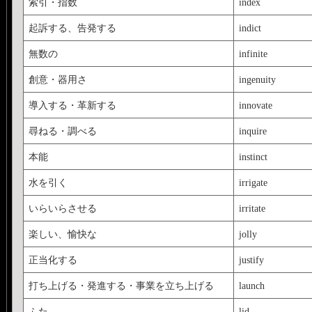
索引・指数
index
起訴する、告発する
indict
無数の
infinite
創意・器用さ
ingenuity
導入する・革新する
innovate
尋ねる・調べる
inquire
本能
instinct
水を引く
irrigate
いらいらさせる
irritate
楽しい、愉快な
jolly
正当化する
justify
打ち上げる・発進する・事業を立ち上げる
launch
ふた
lid