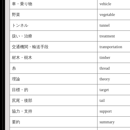
車・乗り物
vehicle
野菜
vegetable
トンネル
tunnel
扱い・治療
treatment
交通機関・輸送手段
transportation
材木・樹木
timber
糸
thread
理論
theory
目標・的
target
尻尾・後部
tail
協力・支持
support
要約
summary