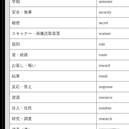
学期
semester
安全・無事
security
秘密
secret
スキャナー・画像読取装置
scanner
規則
rule
道・経路
route
お返し・報い
reward
結果
result
反応・答え
response
資源
resource
住人・住民
resident
研究・調査
research