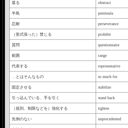
遮る
obstruct
半島
peninsula
忍耐
perseverance
（形式張った）禁じる
prohibit
質問
questionnaire
範囲
range
代表する
representative
…とはそんなもの
so much for
固定させる
stabilize
引っ込んでいる、手を引く
stand back
（規則、制限などを）強化する
tighten
先例のない
unprecedented