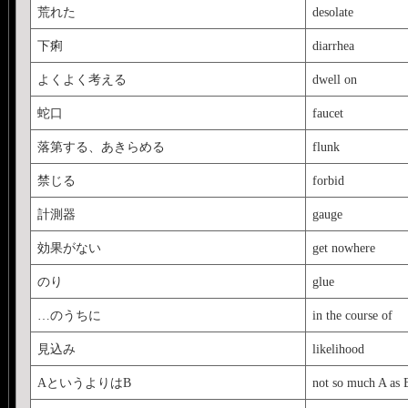
荒れた
desolate
下痢
diarrhea
よくよく考える
dwell on
蛇口
faucet
落第する、あきらめる
flunk
禁じる
forbid
計測器
gauge
効果がない
get nowhere
のり
glue
…のうちに
in the course of
見込み
likelihood
AというよりはB
not so much A as 