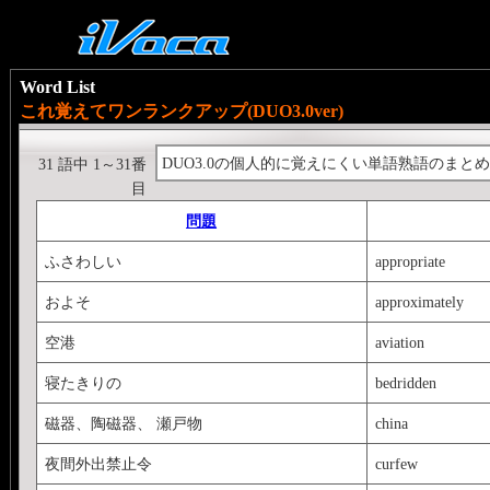
Word List
これ覚えてワンランクアップ(DUO3.0ver)
DUO3.0の個人的に覚えにくい単語熟語のまと
31 語中 1～31番
目
問題
ふさわしい
appropriate
およそ
approximately
空港
aviation
寝たきりの
bedridden
磁器、陶磁器、 瀬戸物
china
夜間外出禁止令
curfew