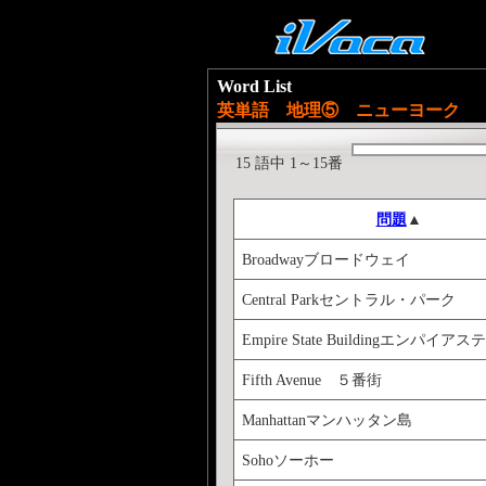
Word List
英単語 地理⑤ ニューヨーク
15 語中 1～15番
問題
▲
Broadwayブロードウェイ
Central Parkセントラル・パーク
Empire State Buildingエンパイ
Fifth Avenue ５番街
Manhattanマンハッタン島
Sohoソーホー