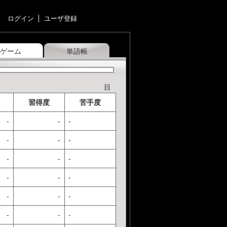
ログイン
ユーザ登録
ゲーム
単語帳
目
習得度
苦手度
-
-
-
-
-
-
-
-
-
-
-
-
-
-
-
-
-
-