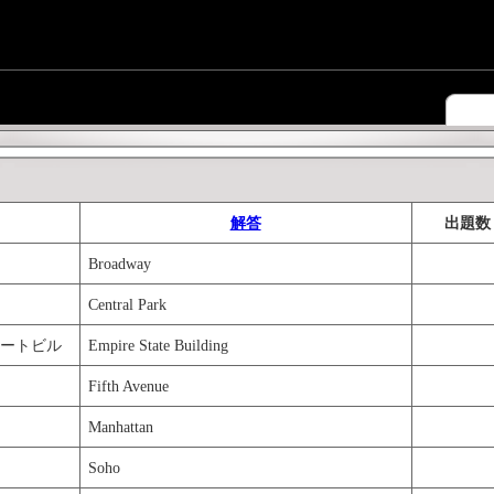
解答
出題数
Broadway
Central Park
アステートビル
Empire State Building
Fifth Avenue
Manhattan
Soho