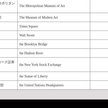
tメトロポリタン
The Metropolitan Museum of Art
館
The Museum of Modern Art
Times Square
Wall Street
the Brooklyn Bridge
the Hudson River
ニューヨーク証券
the New York Stock Exchange
the Statue of Liberty
連本部
the United Nations Headquarters