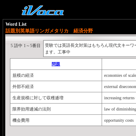
Word List
話題別英単語リンガメタリカ 経済分野
受験では英語長文対策はもちろん現代文キーワ
5 語中 1～5番目
ます。工事中
問題
規模の経済
economies of scal
外部不経済
external disecono
生産規模に対して収穫逓増
increasing returns 
限界効用逓減の法則
law of diminishing
機会費用
opportunity costs