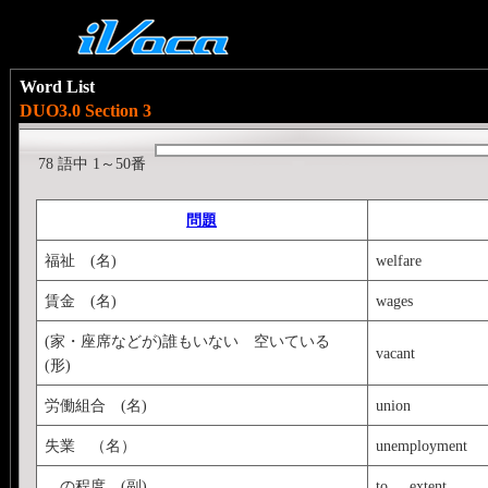
Word List
DUO3.0 Section 3
78 語中 1～50番
問題
福祉 (名)
welfare
賃金 (名)
wages
(家・座席などが)誰もいない 空いている
vacant
(形)
労働組合 (名)
union
失業 （名）
unemployment
…の程度 (副)
to ... extent