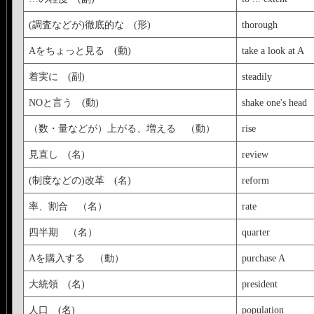
(調査などが)徹底的な (形)
thorough
Aをちょっと見る (動)
take a look at A
着実に (副)
steadily
NOと言う (動)
shake one's head
（数・量などが）上がる、増える （動）
rise
見直し (名)
review
(制度などの)改革 (名)
reform
率、割合 （名）
rate
四半期 （名）
quarter
Aを購入する （動）
purchase A
大統領 (名)
president
人口 (名)
population