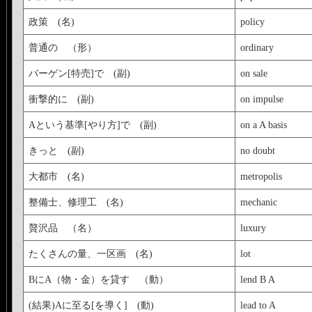
政策 (名)
policy
普通の （形）
ordinary
バーゲン[特売]で (副)
on sale
衝撃的に (副)
on impulse
Aという基準[やり方]で (副)
on a A basis
きっと (副)
no doubt
大都市 (名)
metropolis
整備士、修理工 (名)
mechanic
贅沢品 （名）
luxury
たくさんの量、一区画 (名)
lot
BにA（物・金）を貸す （動）
lend B A
(結果)Aに至る[を導く] (動)
lead to A