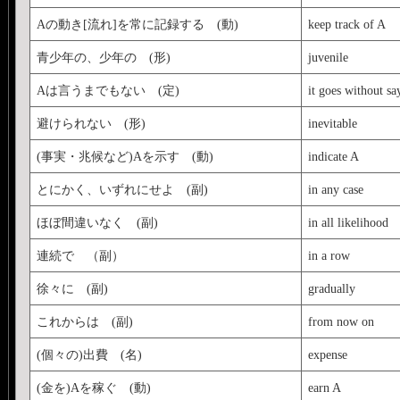
Aの動き[流れ]を常に記録する (動)
keep track of A
青少年の、少年の (形)
juvenile
Aは言うまでもない (定)
it goes without sa
避けられない (形)
inevitable
(事実・兆候など)Aを示す (動)
indicate A
とにかく、いずれにせよ (副)
in any case
ほぼ間違いなく (副)
in all likelihood
連続で （副）
in a row
徐々に (副)
gradually
これからは (副)
from now on
(個々の)出費 (名)
expense
(金を)Aを稼ぐ (動)
earn A