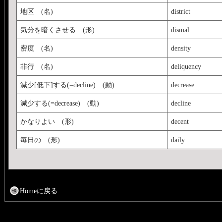
地区 (名)
district
気分を暗くさせる (形)
dismal
密度 (名)
density
非行 (名)
deliquency
減少[低下]する(=decline) (動)
decrease
減少する(=decrease) (動)
decline
かなりよい (形)
decent
毎日の (形)
daily
Homeに戻る