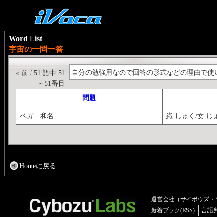
Word List
宇宙の一問一答
自分の勉強用なので回答の形式などの理由で使
« 前
/ 51 語中 51
～51番目
問題
ベガ 和名
織:しゅく/女:じ
Homeに戻る
運営会社（サイボウズ・
新着ブック(RSS)
言語