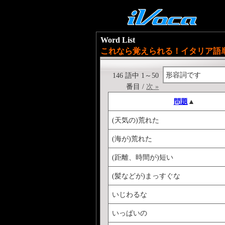
Word List
これなら覚えられる！イタリア語
形容詞です
146 語中 1～50
番目 /
次 »
問題
▲
(天気の)荒れた
(海が)荒れた
(距離、時間が)短い
(髪などが)まっすぐな
いじわるな
いっぱいの