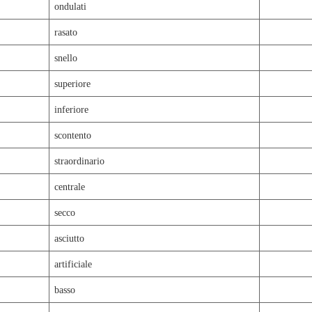
ondulati
rasato
snello
superiore
inferiore
scontento
straordinario
centrale
secco
asciutto
artificiale
basso