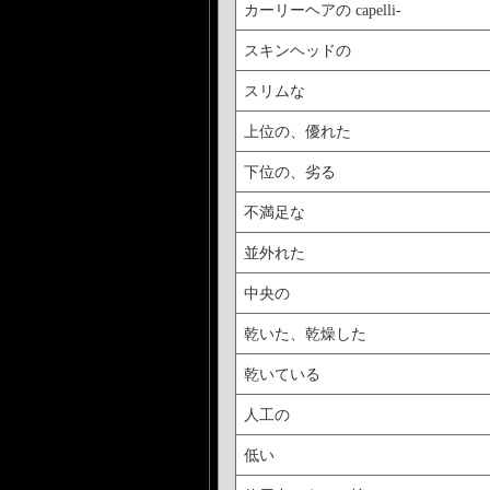
カーリーヘアの capelli-
スキンヘッドの
スリムな
上位の、優れた
下位の、劣る
不満足な
並外れた
中央の
乾いた、乾燥した
乾いている
人工の
低い