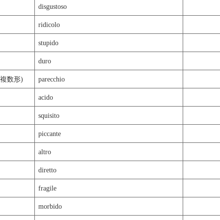
disgustoso
ridicolo
stupido
duro
複数形)
parecchio
acido
squisito
piccante
altro
diretto
fragile
morbido