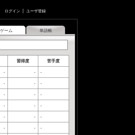
ログイン
ユーザ登録
ゲーム
単語帳
習得度
苦手度
-
-
-
-
-
-
-
-
-
-
-
-
-
-
-
-
-
-