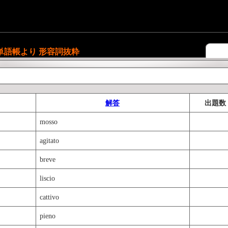
単語帳より 形容詞抜粋
解答
出題数
mosso
agitato
breve
liscio
cattivo
pieno