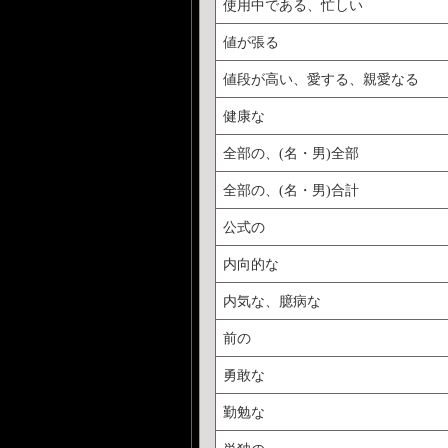
使用中である、忙しい
値が張る
値段が高い、愛する、親愛なる
健康な
全部の、(名・男)全部
全部の、(名・男)合計
公式の
内向的な
内気な、臆病な
前の
勇敢な
勤勉な