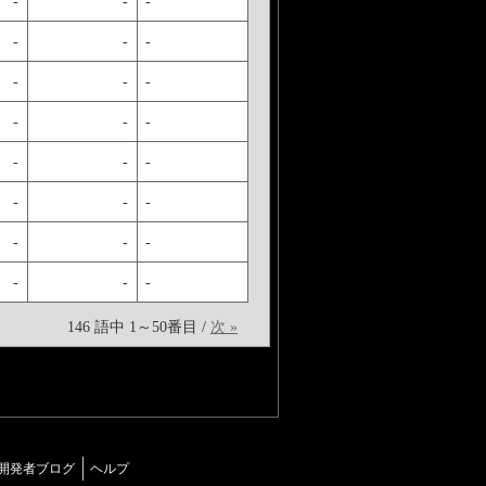
-
-
-
-
-
-
-
-
-
-
-
-
-
-
-
-
-
-
-
-
-
-
-
-
146 語中 1～50番目 /
次 »
開発者ブログ
ヘルプ