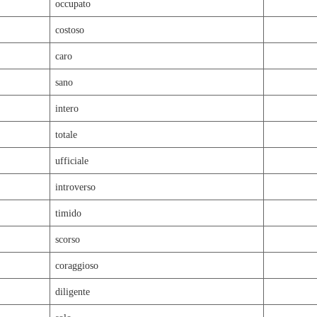
occupato
costoso
caro
sano
intero
totale
ufficiale
introverso
timido
scorso
coraggioso
diligente