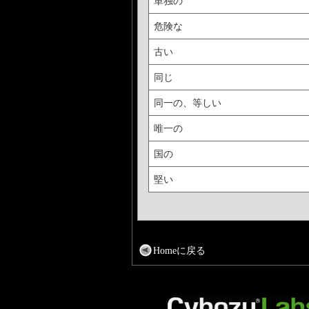
単独の
危険な
古い
同じ
同一の、等しい
唯一の
国の
堅い
Homeに戻る