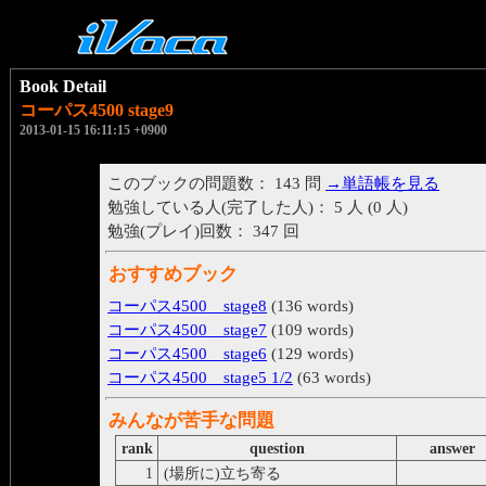
Book Detail
コーパス4500 stage9
2013-01-15 16:11:15 +0900
このブックの問題数： 143 問
→単語帳を見る
勉強している人(完了した人)： 5 人 (0 人)
勉強(プレイ)回数： 347 回
おすすめブック
コーパス4500 stage8
(136 words)
コーパス4500 stage7
(109 words)
コーパス4500 stage6
(129 words)
コーパス4500 stage5 1/2
(63 words)
みんなが苦手な問題
rank
question
answer
1
(場所に)立ち寄る
stop by