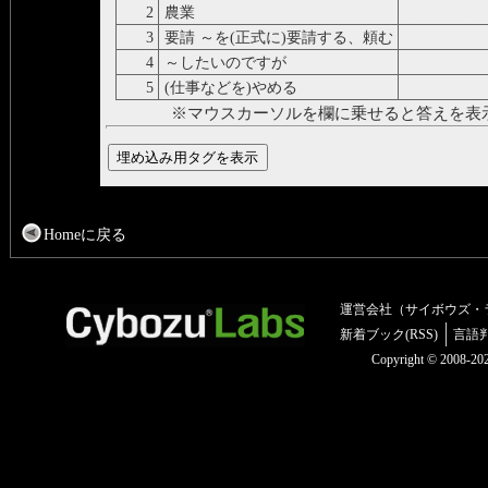
2
農業
agriculture
3
要請 ～を(正式に)要請する、頼む
request
4
～したいのですが
would like to
5
(仕事などを)やめる
quit
※マウスカーソルを欄に乗せると答えを表
Homeに戻る
運営会社（サイボウズ・
新着ブック(RSS)
言語
Copyright © 2008-2025