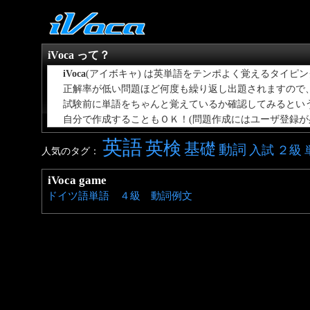
iVoca って？
iVoca
(アイボキャ) は英単語をテンポよく覚えるタイピ
正解率が低い問題ほど何度も繰り返し出題されますので、効
試験前に単語をちゃんと覚えているか確認してみるとい
自分で作成することもＯＫ！(問題作成にはユーザ登録が
英語
英検
基礎
動詞
入試
２級
人気のタグ：
iVoca game
ドイツ語単語 ４級 動詞例文