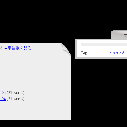
 問
→単語帳を見る
Tag
イタリア語
03
(21 words)
04
(21 words)