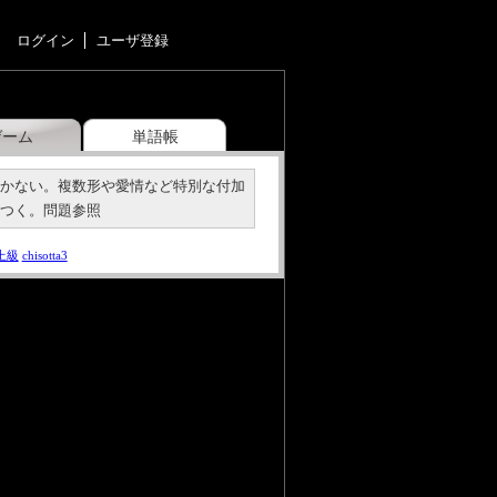
ログイン
ユーザ登録
ゲーム
単語帳
つかない。複数形や愛情など特別な付加
がつく。問題参照
上級
chisotta3