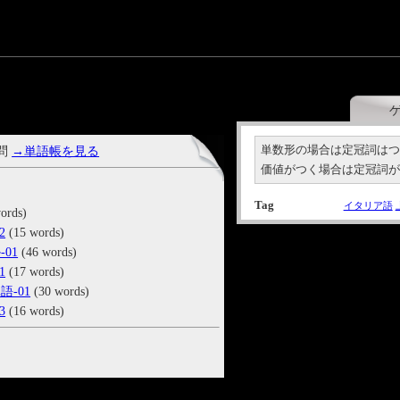
単数形の場合は定冠詞は
 問
→単語帳を見る
価値がつく場合は定冠詞
Tag
イタリア語
ords)
2
(15 words)
01
(46 words)
1
(17 words)
-01
(30 words)
3
(16 words)