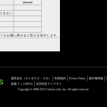
answer
take on
うるさい
be particular about
get in touch with
be indiffernt to
be present at
ソルを欄に乗せると答えを表示します。
運営会社（サイボウズ・ラボ）
利用規約
Privacy Policy
著作権情報
新着ブック(RSS)
言語判定ライブラリ
Copyright © 2008-2025 Cybozu Labs, Inc. All rights reserved.