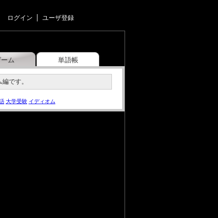
ログイン
ユーザ登録
ゲーム
単語帳
オム編です。
語
大学受験
イディオム