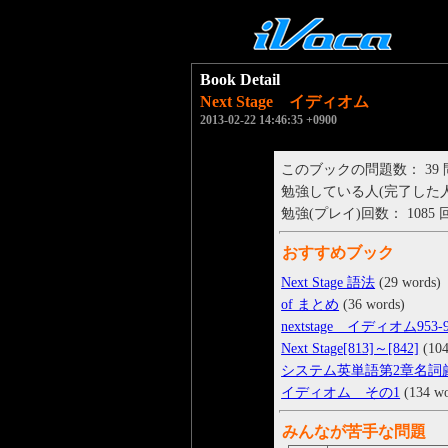
Book Detail
Next Stage イディオム
2013-02-22 14:46:35 +0900
このブックの問題数： 39
勉強している人(完了した人)： 
勉強(プレイ)回数： 1085 
おすすめブック
Next Stage 語法
(29 words)
of まとめ
(36 words)
nextstage イディオム953-9
Next Stage[813]～[842]
(104
システム英単語第2章名詞
イディオム その1
(134 wo
みんなが苦手な問題