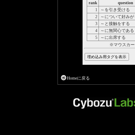
rank
question
1
～を引き受ける
2
～について好みが
3
～と接触をする
4
～に無関心である
5
～に出席する
※マウスカー
Homeに戻る