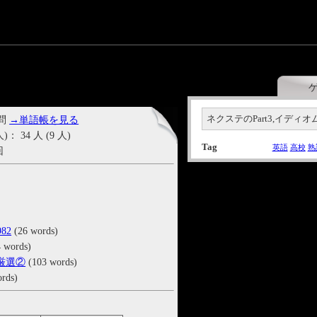
ネクステのPart3,イディ
 問
→単語帳を見る
34 人 (9 人)
Tag
英語
高校
熟
回
82
(26 words)
 words)
厳選②
(103 words)
rds)