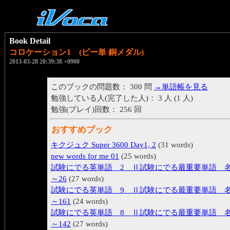
Book Detail
コロケーション1 (ピー単 銅メダル)
2013-03-28 20:39:38 +0900
このブックの問題数： 300 問
→単語帳を見る
勉強している人(完了した人)： 3 人 (1 人)
勉強(プレイ)回数： 256 回
おすすめブック
キクジュク Super 3600 Day1, 2
(31 words)
new words for me 01
(25 words)
試験にでる英単語 2 Ⅱ試験にでる最重要単語 名
～26
(27 words)
試験にでる英単語 9 Ⅱ試験にでる最重要単語 名
～161
(24 words)
試験にでる英単語 8 Ⅱ試験にでる最重要単語 名
～142
(27 words)