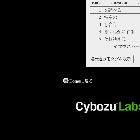
rank
question
1
を調べる
e
2
特定の
s
3
と合う
m
4
を明らかにする
r
5
それゆえに
h
※マウスカー
Homeに戻る