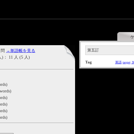
第五訂
 問
→単語帳を見る
11 人 (5 人)
Tag
英語
target
rds)
 words)
rds)
ords)
rds)
rds)