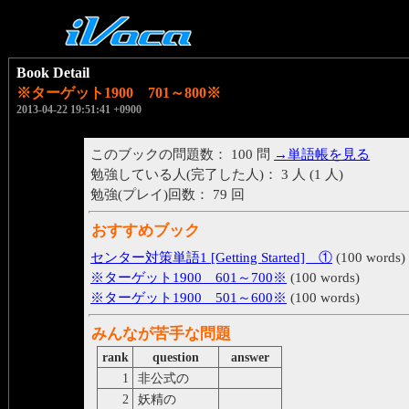
Book Detail
※ターゲット1900 701～800※
2013-04-22 19:51:41 +0900
このブックの問題数： 100 問
→単語帳を見る
勉強している人(完了した人)： 3 人 (1 人)
勉強(プレイ)回数： 79 回
おすすめブック
センター対策単語1 [Getting Started] ①
(100 words)
※ターゲット1900 601～700※
(100 words)
※ターゲット1900 501～600※
(100 words)
みんなが苦手な問題
rank
question
answer
1
非公式の
informal
2
妖精の
fairy