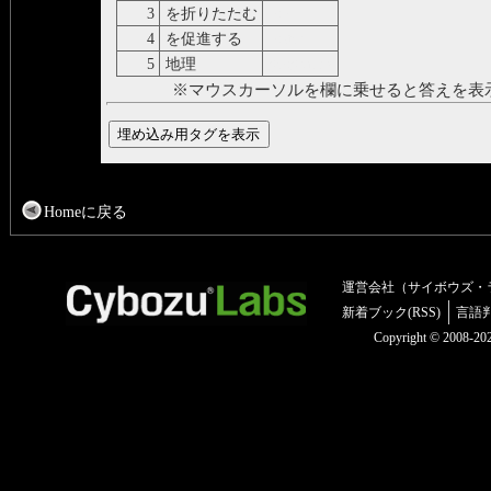
3
を折りたたむ
fold
4
を促進する
foster
5
地理
geography
※マウスカーソルを欄に乗せると答えを表
Homeに戻る
運営会社（サイボウズ・
新着ブック(RSS)
言語
Copyright © 2008-2025