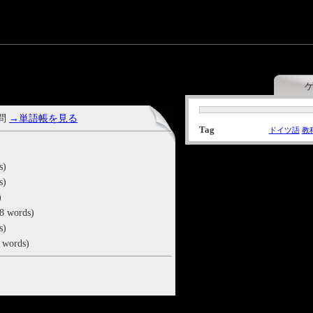
 問
→単語帳を見る
Tag
ドイツ語
教
s)
s)
)
8 words)
s)
 words)