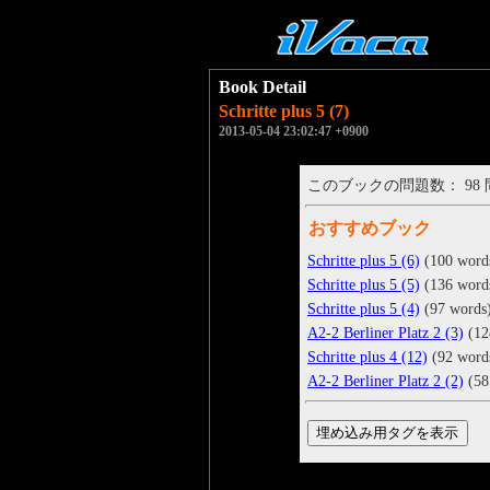
Book Detail
Schritte plus 5 (7)
2013-05-04 23:02:47 +0900
このブックの問題数： 98
おすすめブック
Schritte plus 5 (6)
(100 word
Schritte plus 5 (5)
(136 word
Schritte plus 5 (4)
(97 words
A2-2 Berliner Platz 2 (3)
(12
Schritte plus 4 (12)
(92 word
A2-2 Berliner Platz 2 (2)
(58