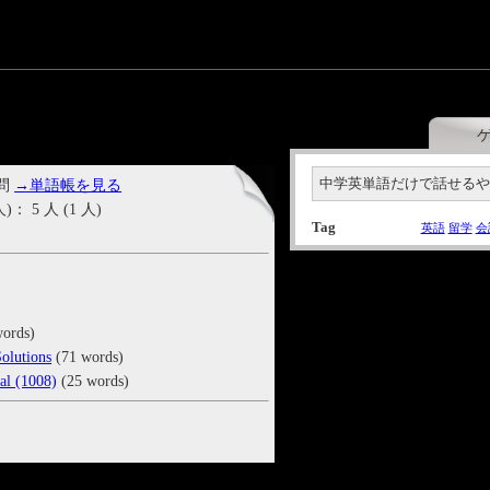
中学英単語だけで話せる
 問
→単語帳を見る
5 人 (1 人)
Tag
英語
留学
会
ords)
olutions
(71 words)
ual (1008)
(25 words)