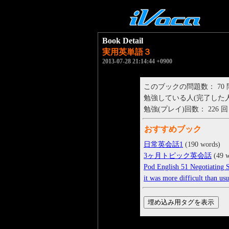
Book Detail
実用英単語３
2013-07-28 21:14:44 +0900
このブックの問題数： 70
勉強している人(完了した人)： 
勉強(プレイ)回数： 226 回
おすすめブック
日常英会話1
(190 words)
3ヶ月トピック英会話
(49 w
Pod English 51 Negotiating S
it was more difficult than us