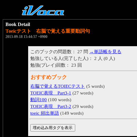
Book Detail
Toeicテスト 右脳で覚える重要動詞句
2013-09-18 15:44:57 +0900
このブックの問題数： 27 問
→単語帳を見る
勉強している人(完了した人)： 2 人 (0 人)
勉強(プレイ)回数： 23 回
おすすめブック
右脳で覚えるTOIECテスト
(5 words)
TOEIC表現 Part3-1
(27 words)
動詞100
(100 words)
TOEIC表現 Part3-2
(29 words)
toeic 頻出単語
(149 words)