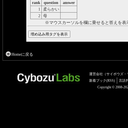
rank
question
answer
1
柔らかい
morbido
2
母
madre
※マウスカーソルを欄に乗せると答えを表
Homeに戻る
運営会社（サイボウズ・
新着ブック(RSS)
言語
Copyright © 2008-2025