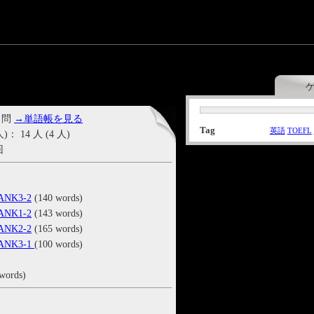
 問
→単語帳を見る
Tag
英語
TOEFL
14 人 (4 人)
回
NK3-2
(140 words)
NK1-2
(143 words)
NK2-2
(165 words)
ANK3-1
(100 words)
words)