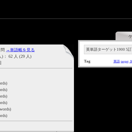
英単語ターゲット1900 5訂版 s
 問
→単語帳を見る
62 人 (29 人)
Tag
英語
target
回
rds)
rds)
ords)
rds)
 words)
rds)