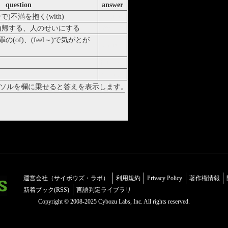
question
answer
)不満を抱く(with)
frustrate
に)帰する、人のせいにする
attribute
(of)、(feel～)で気がとが
guilty
intense
rubbish
ソルを欄に乗せると答えを表示します。
運営会社（サイボウズ・ラボ）
利用規約
Privacy Policy
著作権情報
新着ブック(RSS)
言語判定ライブラリ
Copyright © 2008-2025 Cybozu Labs, Inc. All rights reserved.