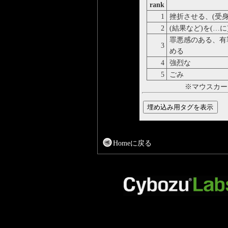
rank
1
挫折させる、(受身で
2
(結果など)を(…
罪悪感のある、有罪の
3
める
4
強烈な
5
ごみ
※マウスカー
Homeに戻る