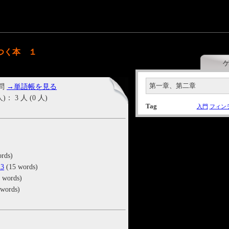
つく本 １
第一章、第二章
 問
→単語帳を見る
3 人 (0 人)
Tag
入門
フィン
rds)
3
(15 words)
 words)
words)