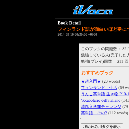
Book Detail
フィンランド語が面白いほど身に
2014-09-10 00:30:00 +0900
このブックの問題数： 82
勉強している人(完了した人)： 
勉強(プレイ)回数： 211 回
おすすめブック
★超入門★
(23 words)
フィンランド 生活
(69 wo
うんこ英単語 生き物 P10-1
Vocabolario dell'italiano
(141
清風入学前チャレンジ
(79 
英単語 その2
(112 words)