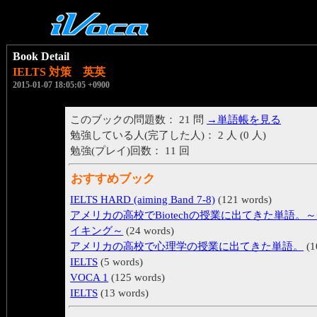
Book Detail
IELTS 対策 英英
2015-01-07 18:05:05 +0900
このブックの問題数： 21 問
→単語帳を見る
勉強している人(完了した人)： 2 人 (0 人)
勉強(プレイ)回数： 11 回
おすすめブック
IELTS HARD (aiming Band 7-8)
(121 words)
アメリカの高校でBiotechの授業に出てきた単語。
イキング～
(24 words)
アメリカの高校で心理学の授業に出てきた単語。
(1
IELTS
(5 words)
VOCA 1
(125 words)
IELTS
(13 words)