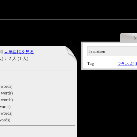
la maison
 問
→単語帳を見る
2 人 (1 人)
Tag
フランス語
 words)
 words)
 words)
words)
 words)
words)