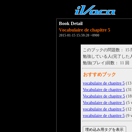
Book Detail
Vocabulaire de chapitre 5
2015-01-15 15:59:20 +0900
このブックの問題数： 15
勉強している人(完了した人)： 
勉強(プレイ)回数： 11 回
おすすめブック
vocabulaire de chapitre 5
(13
Vocabulaire de chapitre 5
(31
Vocabulaire de chapitre 5
(18
Vocabulaire de chapitre 5
(5 
vocabulaire de chapitre 5
(12
vocabulaire de chapitre 5
(9 