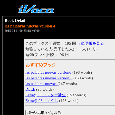
Book Detail
las palabras nuevas version 4
2015-04-11 00:35:18 +0900
このブックの問題数： 195 問
→単語帳を見る
勉強している人(完了した人)： 1 人 (1 人)
勉強(プレイ)回数： 96 回
おすすめブック
las palabras nuevas version6
(198 words)
las palabras nuevas version 5
(159 words)
las palabras nuevas
(247 words)
DELE
(95 words)
Extra@ 05 スター誕生
(153 words)
Extra@ 06 宝くじ
(128 words)