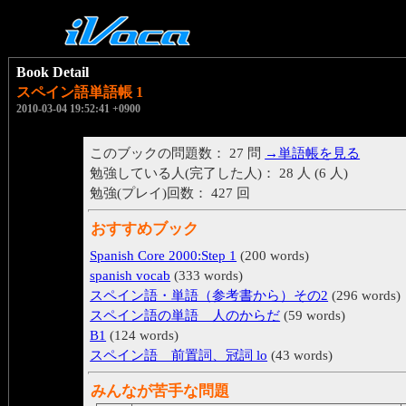
Book Detail
スペイン語単語帳 1
2010-03-04 19:52:41 +0900
このブックの問題数： 27 問
→単語帳を見る
勉強している人(完了した人)： 28 人 (6 人)
勉強(プレイ)回数： 427 回
おすすめブック
Spanish Core 2000:Step 1
(200 words)
spanish vocab
(333 words)
スペイン語・単語（参考書から）その2
(296 words)
スペイン語の単語 人のからだ
(59 words)
B1
(124 words)
スペイン語 前置詞、冠詞 lo
(43 words)
みんなが苦手な問題