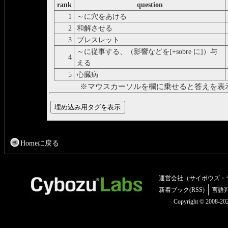
rank
question
1
～に穴をあける
2
和解させる
3
ブレスレット
～に従事する、（影響などを[+sobre に]）与
4
える
5
心臓病
※マウスカーソルを欄に乗せると答えを表
Homeに戻る
運営会社（サイボウズ・
新着ブック(RSS)
言語
Copyright © 2008-2025