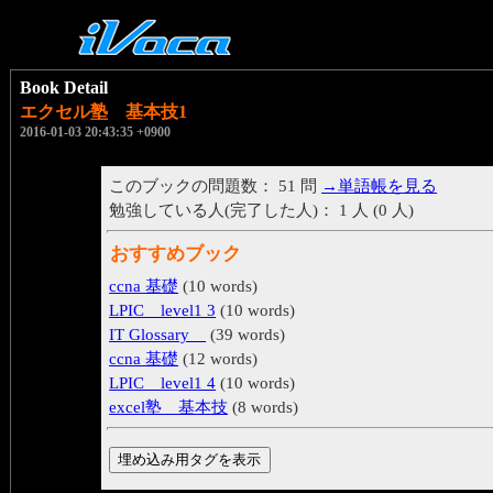
Book Detail
エクセル塾 基本技1
2016-01-03 20:43:35 +0900
このブックの問題数： 51 問
→単語帳を見る
勉強している人(完了した人)： 1 人 (0 人)
おすすめブック
ccna 基礎
(10 words)
LPIC level1 3
(10 words)
IT Glossary
(39 words)
ccna 基礎
(12 words)
LPIC level1 4
(10 words)
excel塾 基本技
(8 words)