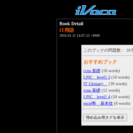
Book Detail
IT用語
2016-01-11 14:07:23 +0900
このブックの問題数： 10
おすすめブック
ccna 基礎
(10 words)
LPIC level1 3
(10 words)
IT Glossary
(39 words)
ccna 基礎
(12 words)
LPIC level1 4
(10 words)
excel塾 基本技
(8 words)