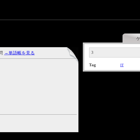
3
 問
→単語帳を見る
Tag
IT