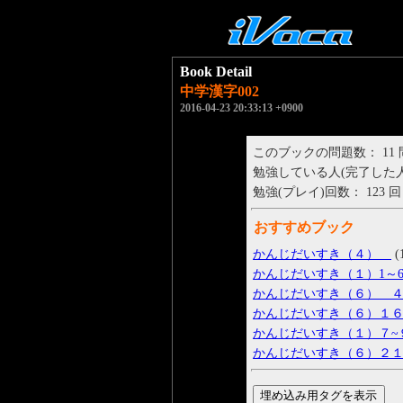
Book Detail
中学漢字002
2016-04-23 20:33:13 +0900
このブックの問題数： 11
勉強している人(完了した人)： 
勉強(プレイ)回数： 123 回
おすすめブック
かんじだいすき（４）
(
かんじだいすき（１）1～
かんじだいすき（６） 
かんじだいすき（６）１
かんじだいすき（１）７~
かんじだいすき（６）２