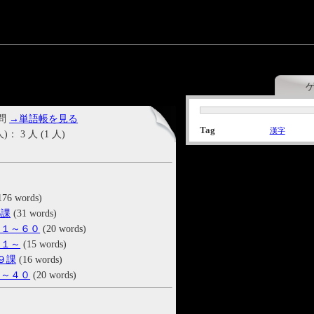
 問
→単語帳を見る
Tag
漢字
3 人 (1 人)
176 words)
6課
(31 words)
４１～６０
(20 words)
６１～
(15 words)
９課
(16 words)
１～４０
(20 words)