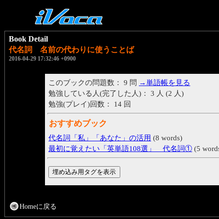
Book Detail
代名詞 名前の代わりに使うことば
2016-04-29 17:32:46 +0900
このブックの問題数： 9 問
→単語帳を見る
勉強している人(完了した人)： 3 人 (2 人)
勉強(プレイ)回数： 14 回
おすすめブック
代名詞「私」「あなた」の活用
(8 words)
最初に覚えたい「英単語108選」 代名詞①
(5 word
Homeに戻る