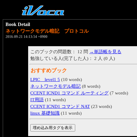
Book Detail
ネットワークモデル暗記 プロトコル
2016-09-21 14:13:54 +0900
このブックの問題数： 12 問
→単語帳を見る
勉強している人(完了した人)： 2 人 (0 人)
おすすめブック
LPIC level1 5
(10 words)
ネットワークモデル暗記
(8 words)
CCENT ICND1 コマンド ルーティング
(7 words)
IT用語
(11 words)
CCENT ICND1 コマンド NAT
(23 words)
linux 基礎知識
(11 words)