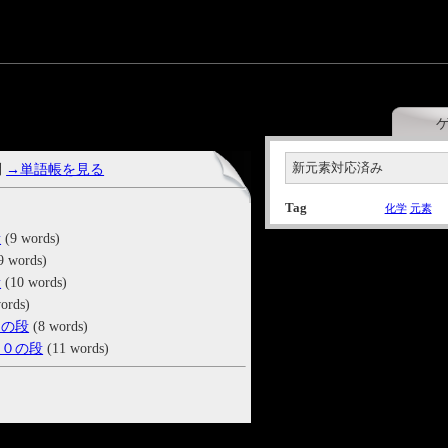
新元素対応済み
問
→単語帳を見る
Tag
化学
元素
段
(9 words)
9 words)
段
(10 words)
ords)
ｙの段
(8 words)
 ０の段
(11 words)