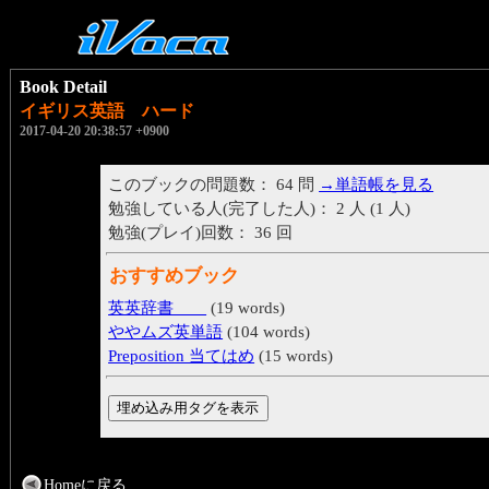
Book Detail
イギリス英語 ハード
2017-04-20 20:38:57 +0900
このブックの問題数： 64 問
→単語帳を見る
勉強している人(完了した人)： 2 人 (1 人)
勉強(プレイ)回数： 36 回
おすすめブック
英英辞書
(19 words)
ややムズ英単語
(104 words)
Preposition 当てはめ
(15 words)
Homeに戻る