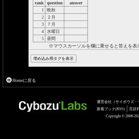
rank
question
answer
1
晩秋
late autumn
2
２月
February
3
７月
July
4
水曜日
Wednesday
5
昼間
daytime
※マウスカーソルを欄に乗せると答えを表
Homeに戻る
運営会社（サイボウズ・
新着ブック(RSS)
言語
Copyright © 2008-2025