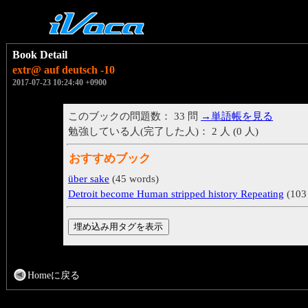
Book Detail
extr@ auf deutsch -10
2017-07-23 10:24:40 +0900
このブックの問題数： 33 問
→単語帳を見る
勉強している人(完了した人)： 2 人 (0 人)
おすすめブック
über sake
(45 words)
Detroit become Human stripped history Repeating
(103
Homeに戻る