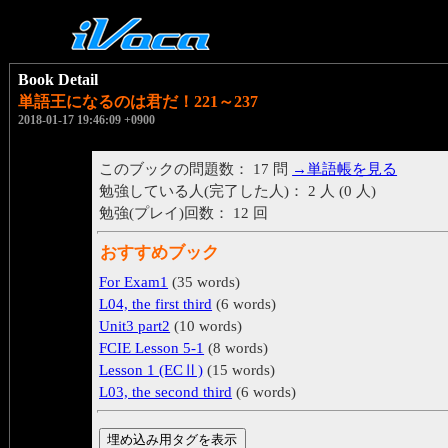
Book Detail
単語王になるのは君だ！221～237
2018-01-17 19:46:09 +0900
このブックの問題数： 17 問
→単語帳を見る
勉強している人(完了した人)： 2 人 (0 人)
勉強(プレイ)回数： 12 回
おすすめブック
For Exam1
(35 words)
L04, the first third
(6 words)
Unit3 part2
(10 words)
FCIE Lesson 5-1
(8 words)
Lesson 1 (ECⅡ)
(15 words)
L03, the second third
(6 words)