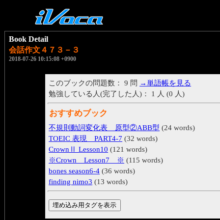
Book Detail
会話作文４７３－３
2018-07-26 10:15:08 +0900
このブックの問題数： 9 問
→単語帳を見る
勉強している人(完了した人)： 1 人 (0 人)
おすすめブック
不規則動詞変化表 原型②ABB型
(24 words)
TOEIC 表現 PART4-7
(32 words)
CrownⅡ Lesson10
(121 words)
※Crown Lesson7 ※
(115 words)
bones season6-4
(36 words)
finding nimo3
(13 words)