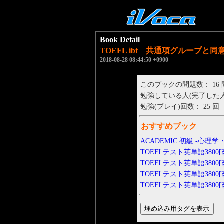
Book Detail
TOEFL ibt 共通項グループと同
2018-08-28 08:44:50 +0900
このブックの問題数： 16
勉強している人(完了した人)： 
勉強(プレイ)回数： 25 回
おすすめブック
ACADEMIC 初級 -心理学・
TOEFLテスト英単語3800[改訂
TOEFLテスト英単語3800[改訂
TOEFLテスト英単語3800[改訂
TOEFLテスト英単語3800[改訂