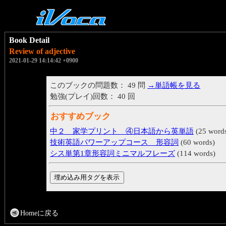
Book Detail
Review of adjective
2021-01-29 14:14:42 +0900
このブックの問題数： 49 問
→単語帳を見る
勉強(プレイ)回数： 40 回
おすすめブック
中２ 家学プリント ④日本語から英単語
(25 word
技術英語パワーアップコース 形容詞
(60 words)
シス単第1章形容詞ミニマルフレーズ
(114 words)
Homeに戻る