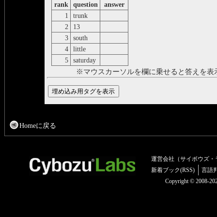
rank
question
answer
1
trunk
baúl
2
13
trece
3
south
sur
4
little
mañique
5
saturday
sábado
※マウスカーソルを欄に乗せると答えを表
Homeに戻る
運営会社（サイボウズ・
新着ブック(RSS)
言語
Copyright © 2008-2025