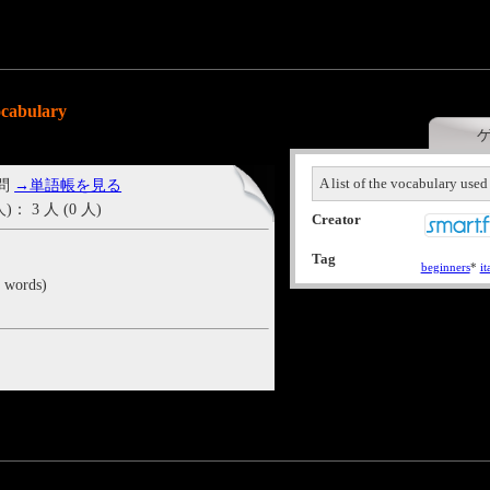
ocabulary
A list of the vocabulary used
 問
→単語帳を見る
3 人 (0 人)
Creator
Tag
beginners
*
it
 words)